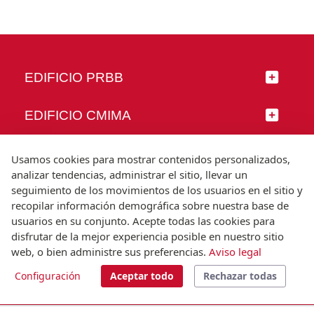
EDIFICIO PRBB
EDIFICIO CMIMA
SÍGUENOS
Usamos cookies para mostrar contenidos personalizados,
analizar tendencias, administrar el sitio, llevar un
seguimiento de los movimientos de los usuarios en el sitio y
recopilar información demográfica sobre nuestra base de
usuarios en su conjunto. Acepte todas las cookies para
© Universitat Pompeu Fabra
disfrutar de la mejor experiencia posible en nuestro sitio
Barcelona
web, o bien administre sus preferencias.
Aviso legal
T.(+34) 93 542 20 00
Configuración
Aceptar todo
Rechazar todas
Aviso legal
Accesibilidad
Nota técnica