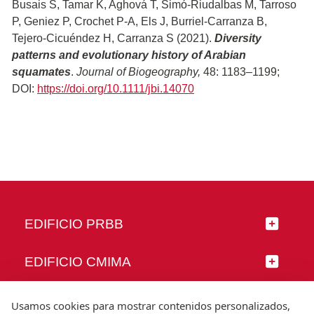
Busais S, Tamar K, Aghová T, Simó-Riudalbas M, Tarroso
P, Geniez P, Crochet P-A, Els J, Burriel-Carranza B,
Tejero-Cicuéndez H, Carranza S (2021).
Diversity
patterns and evolutionary history of Arabian
squamates
.
Journal of Biogeography,
48: 1183–1199;
DOI:
https://doi.org/10.1111/jbi.14070
EDIFICIO PRBB
EDIFICIO CMIMA
SÍGUENOS
Usamos cookies para mostrar contenidos personalizados,