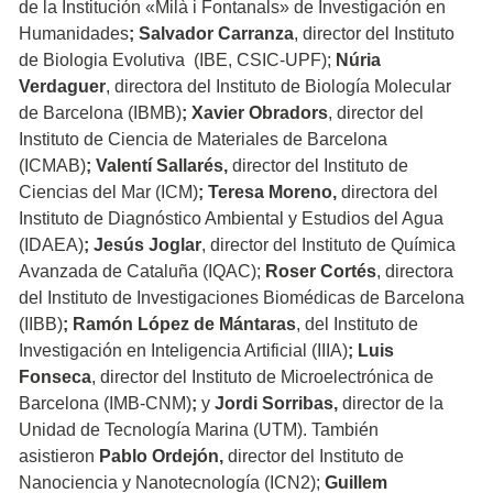
de la Institución «Milà i Fontanals» de Investigación en
Humanidades
;
Salvador Carranza
, director del Instituto
de Biologia Evolutiva (IBE, CSIC-UPF);
Núria
Verdaguer
, directora del Instituto de Biología Molecular
de Barcelona (IBMB)
;
Xavier Obradors
, director del
Instituto de Ciencia de Materiales de Barcelona
(ICMAB)
;
Valentí Sallarés,
director del Instituto de
Ciencias del Mar (ICM)
; Teresa Moreno,
directora del
Instituto de Diagnóstico Ambiental y Estudios del Agua
(IDAEA)
;
Jesús Joglar
, director del Instituto de Química
Avanzada de Cataluña (IQAC);
Roser Cortés
, directora
del Instituto de Investigaciones Biomédicas de Barcelona
(IIBB)
;
Ramón López de Mántaras
, del Instituto de
Investigación en Inteligencia Artificial (IIIA)
;
Luis
Fonseca
, director del Instituto de Microelectrónica de
Barcelona (IMB-CNM)
;
y
Jordi Sorribas,
director de la
Unidad de Tecnología Marina (UTM). También
asistieron
Pablo Ordejón,
director del Instituto de
Nanociencia y Nanotecnología (ICN2);
Guillem