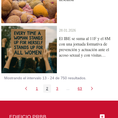
28.01.2026
El IBE se suma al 11F y el 8M
con una jornada formativa de
prevención y actuación ante el
acoso sexual y con visitas
escolares de las científicas
Mostrando el intervalo 13 - 24 de 750 resultados.
1
2
3
...
63
Página
Página
Página
Páginas intermedias Use TA
Página
EDIFICIO PRBB