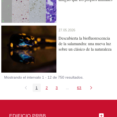
27.05.2026
Descubierta la biofluorescencia
de la salamandra: una nueva luz
sobre un clásico de la naturaleza
Mostrando el intervalo 1 - 12 de 750 resultados.
1
2
3
...
63
Página
Página
Página
Páginas intermedias Use TA
Página
EDIFICIO PRBB