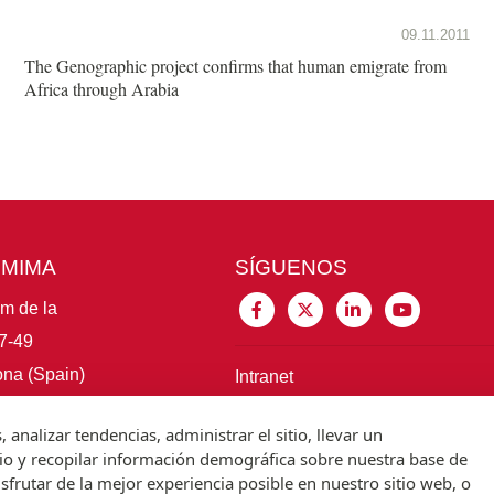
09.11.2011
The Genographic project confirms that human emigrate from
Africa through Arabia
CMIMA
SÍGUENOS
im de la
7-49
na (Spain)
Intranet
nalizar tendencias, administrar el sitio, llevar un
Conecta con el IBE
tio y recopilar información demográfica sobre nuestra base de
sfrutar de la mejor experiencia posible en nuestro sitio web, o