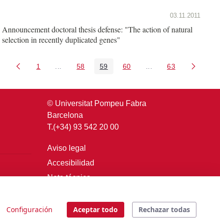
03.11.2011
Announcement doctoral thesis defense: "The action of natural
selection in recently duplicated genes"
1
...
58
59
60
...
63
Página
Páginas intermedias Use TAB para desplazarse.
Página
Página
Página
Páginas intermedias 
Página
© Universitat Pompeu Fabra
Barcelona
T.(+34) 93 542 20 00
Aviso legal
Accesibilidad
Nota técnica
Login
Configuración
Aceptar todo
Rechazar todas