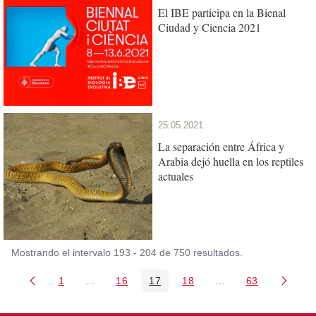
El IBE participa en la Bienal
Ciudad y Ciencia 2021
25.05.2021
La separación entre África y
Arabia dejó huella en los reptiles
actuales
Mostrando el intervalo 193 - 204 de 750 resultados.
1
...
16
17
18
...
63
Página
Páginas intermedias Use TAB para desplazarse
Página
Página
Página
Páginas intermedia
Página