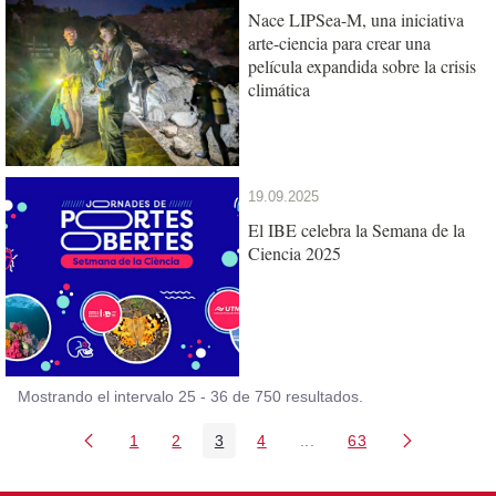
​​Nace LIPSea-M, una iniciativa
arte-ciencia para crear una
película expandida sobre la crisis
climática
19.09.2025
El IBE celebra la Semana de la
Ciencia 2025
Mostrando el intervalo 25 - 36 de 750 resultados.
1
2
3
4
...
63
Página
Página
Página
Página
Páginas intermedias Use
Página