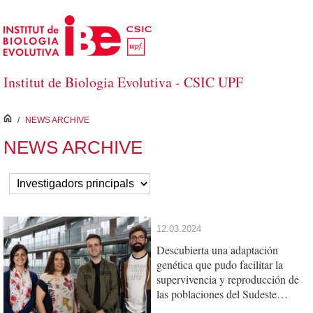
Saltar al contenido principal
Institut de Biologia Evolutiva - CSIC UPF
inici
/
NEWS ARCHIVE
NEWS ARCHIVE
12.03.2024
Descubierta una adaptación
genética que pudo facilitar la
supervivencia y reproducción de
las poblaciones del Sudeste
Asiático