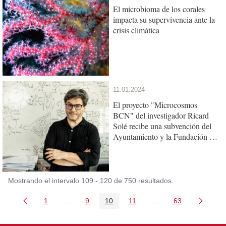
El microbioma de los corales
impacta su supervivencia ante la
crisis climática
11.01.2024
El proyecto "Microcosmos
BCN" del investigador Ricard
Solé recibe una subvención del
Ayuntamiento y la Fundación ”la
Caixa”
Mostrando el intervalo 109 - 120 de 750 resultados.
1
...
9
10
11
...
63
Página
Páginas intermedias Use TAB para desplazars
Página
Página
Página
Páginas intermedias
Página