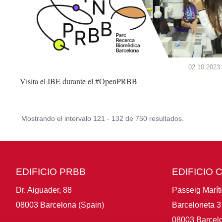
02.10.2023
Visita el IBE durante el #OpenPRBB
Mostrando el intervalo 121 - 132 de 750 resultados.
EDIFICIO PRBB
EDIFICIO 
Dr. Aiguader, 88
Passeig Marít
08003 Barcelona (Spain)
Barceloneta 3
08003 Barcelo