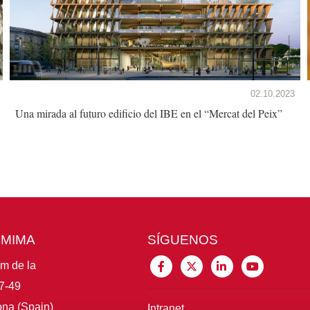
02.10.2023
Una mirada al futuro edificio del IBE en el “Mercat del Peix”
CMIMA
SÍGUENOS
im de la
7-49
na (Spain)
Intranet