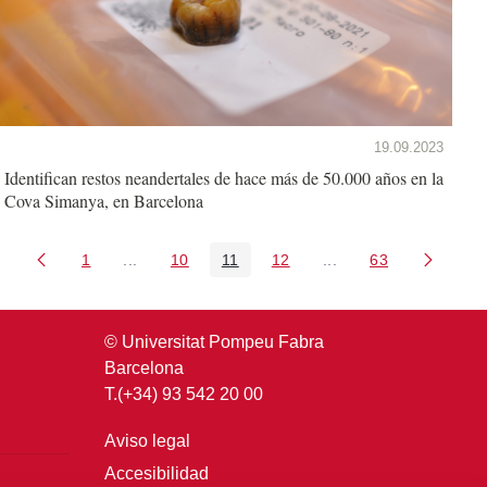
19.09.2023
Identifican restos neandertales de hace más de 50.000 años en la
Cova Simanya, en Barcelona
1
...
10
11
12
...
63
Página
Páginas intermedias Use TAB para desplazarse.
Página
Página
Página
Páginas intermedias 
Página
© Universitat Pompeu Fabra
Barcelona
T.(+34) 93 542 20 00
Aviso legal
Accesibilidad