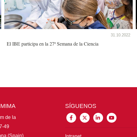
31.10.2022
El IBE participa en la 27ª Semana de la Ciencia
CMIMA
SÍGUENOS
im de la
7-49
na (Spain)
Intranet