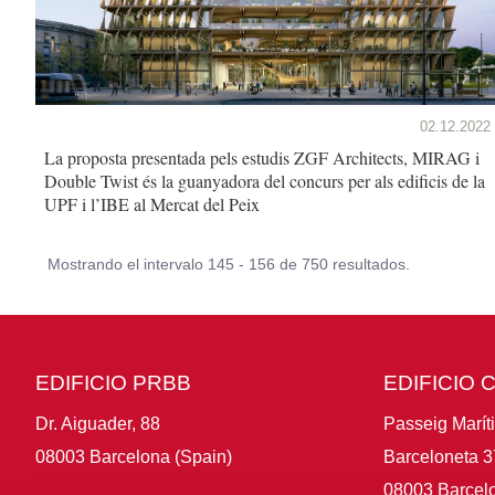
02.12.2022
La proposta presentada pels estudis ZGF Architects, MIRAG i
Double Twist és la guanyadora del concurs per als edificis de la
UPF i l’IBE al Mercat del Peix
Mostrando el intervalo 145 - 156 de 750 resultados.
EDIFICIO PRBB
EDIFICIO 
Dr. Aiguader, 88
Passeig Marít
08003 Barcelona (Spain)
Barceloneta 3
08003 Barcelo