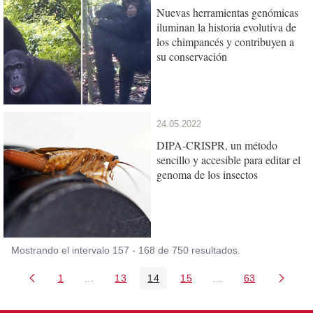
Nuevas herramientas genómicas
iluminan la historia evolutiva de
los chimpancés y contribuyen a
su conservación
24.05.2022
DIPA-CRISPR, un método
sencillo y accesible para editar el
genoma de los insectos
Mostrando el intervalo 157 - 168 de 750 resultados.
1
...
13
14
15
...
63
Página
Páginas intermedias Use TAB para desplazarse
Página
Página
Página
Páginas intermedia
Página