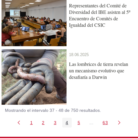
Representantes del Comité de
Diversidad del IBE asisten al 5º
Encuentro de Comités de
Igualdad del CSIC
18.06.2025
Las lombrices de tierra revelan
un mecanismo evolutivo que
desafiaría a Darwin
Mostrando el intervalo 37 - 48 de 750 resultados.
1
2
3
4
5
...
63
Página
Página
Página
Página
Página
Páginas intermedias U
Página