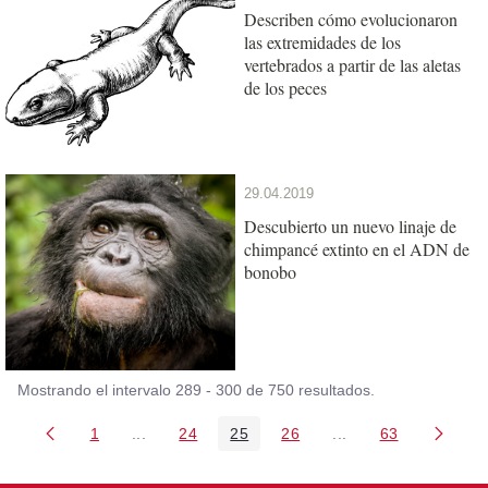
Describen cómo evolucionaron
las extremidades de los
vertebrados a partir de las aletas
de los peces
29.04.2019
Descubierto un nuevo linaje de
chimpancé extinto en el ADN de
bonobo
Mostrando el intervalo 289 - 300 de 750 resultados.
1
...
24
25
26
...
63
Página
Páginas intermedias Use TAB para desplazarse
Página
Página
Página
Páginas intermedia
Página