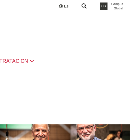
Campus
Es
CG
Global
TRATACION