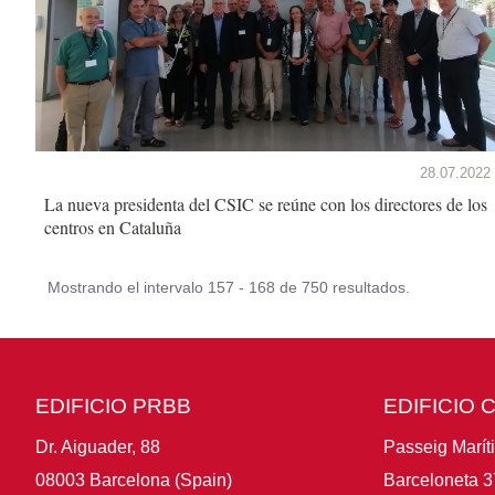
28.07.2022
La nueva presidenta del CSIC se reúne con los directores de los
centros en Cataluña
Mostrando el intervalo 157 - 168 de 750 resultados.
EDIFICIO PRBB
EDIFICIO 
Dr. Aiguader, 88
Passeig Marít
08003 Barcelona (Spain)
Barceloneta 3