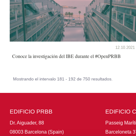
12.10.2021
Conoce la investigación del IBE durante el #OpenPRBB
Mostrando el intervalo 181 - 192 de 750 resultados.
EDIFICIO PRBB
EDIFICIO 
Dr. Aiguader, 88
Passeig Marít
08003 Barcelona (Spain)
Barceloneta 3