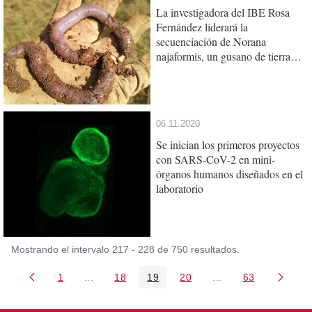
La investigadora del IBE Rosa
Fernández liderará la
secuenciación de Norana
najaformis, un gusano de tierra
gigante catalán
06.11.2020
Se inician los primeros proyectos
con SARS-CoV-2 en mini-
órganos humanos diseñados en el
laboratorio
Mostrando el intervalo 217 - 228 de 750 resultados.
1
...
18
19
20
...
63
Página
Páginas intermedias Use TAB para desplazarse
Página
Página
Página
Páginas intermedia
Página