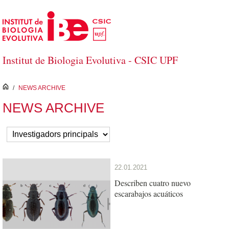
Saltar al contenido principal
Institut de Biologia Evolutiva - CSIC UPF
inici
/
NEWS ARCHIVE
NEWS ARCHIVE
22.01.2021
Describen cuatro nuevo
escarabajos acuáticos