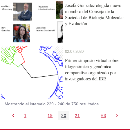
Josefa González elegida nuevo
miembro del Consejo de la
Sociedad de Biología Molecular
y Evolución
02.07.2020
Primer simposio virtual sobre
filogenómica y genómica
comparativa organizado por
investigadores del IBE
Mostrando el intervalo 229 - 240 de 750 resultados.
1
...
19
20
21
...
63
Página
Páginas intermedias Use TAB para desplazarse
Página
Página
Página
Páginas intermedia
Página