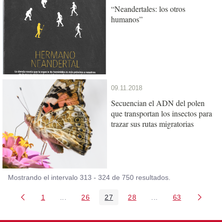
“Neandertales: los otros
humanos”
09.11.2018
Secuencian el ADN del polen
que transportan los insectos para
trazar sus rutas migratorias
Mostrando el intervalo 313 - 324 de 750 resultados.
1
...
26
27
28
...
63
Página
Páginas intermedias Use TAB para desplazarse
Página
Página
Página
Páginas intermedia
Página