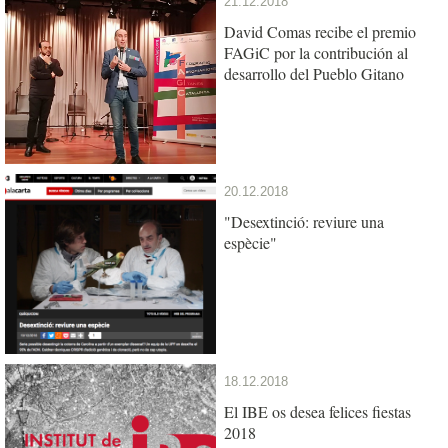
21.12.2018
David Comas recibe el premio
FAGiC por la contribución al
desarrollo del Pueblo Gitano
20.12.2018
"Desextinció: reviure una
espècie"
18.12.2018
El IBE os desea felices fiestas
2018