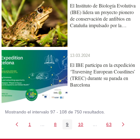
El Instituto de Biología Evolutiva
(IBE) lidera un proyecto pionero
de conservación de anfibios en
Cataluña impulsado por la
Fundación Barcelona Zoo
13.03.2024
El IBE participa en la expedición
‘Traversing European Coastlines’
(TREC) durante su parada en
Barcelona
Mostrando el intervalo 97 - 108 de 750 resultados.
1
...
8
9
10
...
63
Página
Páginas intermedias Use TAB para desplazars
Página
Página
Página
Páginas intermedias 
Página