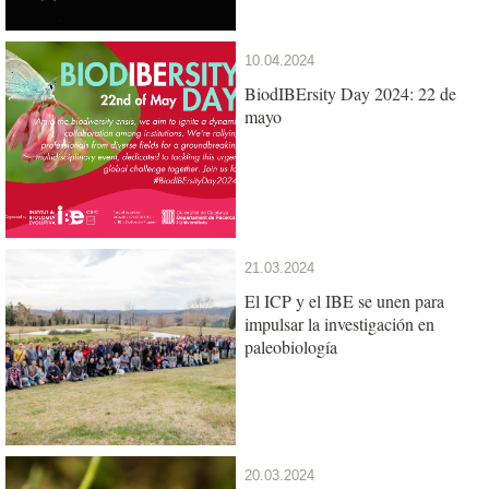
10.04.2024
BiodIBErsity Day 2024: 22 de
mayo
21.03.2024
El ICP y el IBE se unen para
impulsar la investigación en
paleobiología
20.03.2024