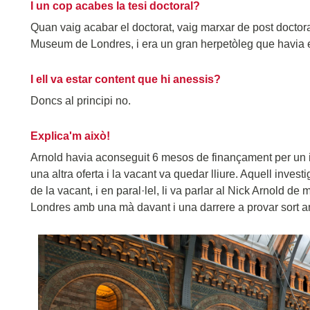
I un cop acabes la tesi doctoral?
Quan vaig acabar el doctorat, vaig marxar de post doctoral
Museum de Londres, i era un gran herpetòleg que havia esc
I ell va estar content que hi anessis?
Doncs al principi no.
Explica'm això!
Arnold havia aconseguit 6 mesos de finançament per un i
una altra oferta i la vacant va quedar lliure. Aquell inve
de la vacant, i en paral·lel, li va parlar al Nick Arnold de
Londres amb una mà davant i una darrere a provar sort a