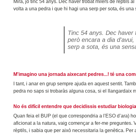
Mira, jo tinc 54 anys. Dec haver trobat milers de rèptils al
volta a una pedra i que hi hagi una serp per sota, és una
Tinc 54 anys. Dec haver t
però encara a dia d'avui, 
serp a sota, és una sensa
M'imagino una jornada aixecant pedres...! té una compo
I tant, i anar en grup sempre ajuda en aquest sentit. Ta
pedra no saps si trobaràs alguna cosa, si el llangardaix m
No és difícil entendre que decidissis estudiar biologia 
Quan feia el BUP (el que correspondria a l'ESO d’ara) ho 
aficionat a la natura, vaig començar a fer-me preguntes. V
rèptils, i sabia que per això necessitaria la genètica. Per 