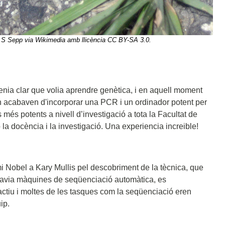
it: S Sepp via Wikimedia amb llicència CC BY-SA 3.0.
 tenia clar que volia aprendre genètica, i en aquell moment
n acabaven d'incorporar una PCR i un ordinador potent per
més potents a nivell d’investigació a tota la Facultat de
a docència i la investigació. Una experiencia increible!
remi Nobel a Kary Mullis pel descobriment de la tècnica, que
i havia màquines de seqüenciació automàtica, es
actiu i moltes de les tasques com la seqüenciació eren
ip.