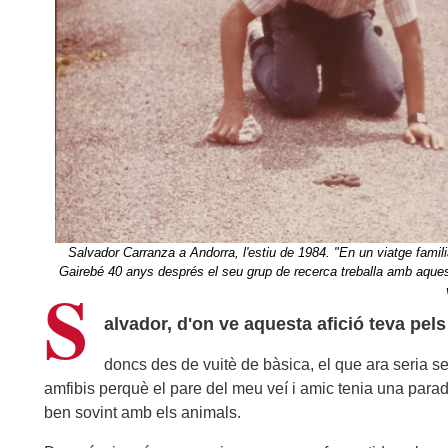
Salvador Carranza a Andorra, l'estiu de 1984. "En un viatge famili
Gairebé 40 anys després el seu grup de recerca treballa amb aques
S
alvador, d'on ve aquesta afició teva pels 
doncs des de vuitè de bàsica, el que ara seria se
amfibis perquè el pare del meu veí i amic tenia una par
ben sovint amb els animals.