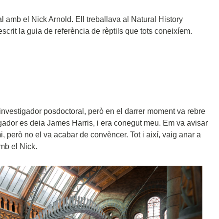
 amb el Nick Arnold. Ell treballava al Natural History
rit la guia de referència de rèptils que tots coneixíem.
nvestigador posdoctoral, però en el darrer moment va rebre
stigador es deia James Harris, i era conegut meu. Em va avisar
 mi, però no el va acabar de convèncer. Tot i així, vaig anar a
mb el Nick.