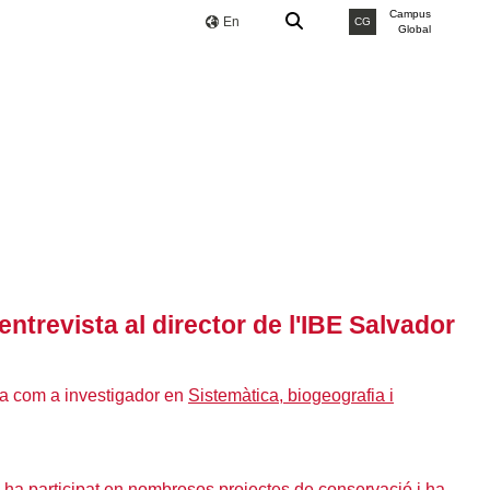
Campus
En
CG
Global
entrevista al director de l'IBE Salvador
ia com a investigador en
Sistemàtica, biogeografia i
, ha participat en nombrosos projectes de conservació i ha