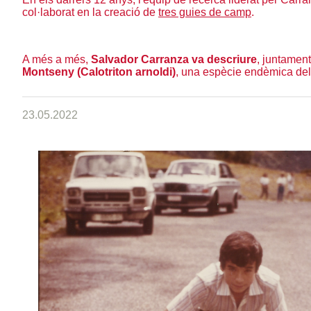
col·laborat en la creació de
tres guies de camp
.
A més a més,
Salvador Carranza va descriure
, juntamen
Montseny (Calotriton arnoldi)
, una espècie endèmica del
23.05.2022