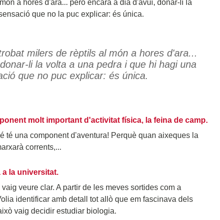
 món a hores d'ara... però encara a dia d'avui, donar-li la
 sensació que no la puc explicar: és única.
robat milers de rèptils al món a hores d'ara...
donar-li la volta a una pedra i que hi hagi una
ció que no puc explicar: és única.
nent molt important d'activitat física, la feina de camp.
mbé té una component d'aventura! Perquè quan aixeques la
arxarà corrents,...
a la universitat.
vaig veure clar. A partir de les meves sortides com a
olia identificar amb detall tot allò que em fascinava dels
això vaig decidir estudiar biologia.