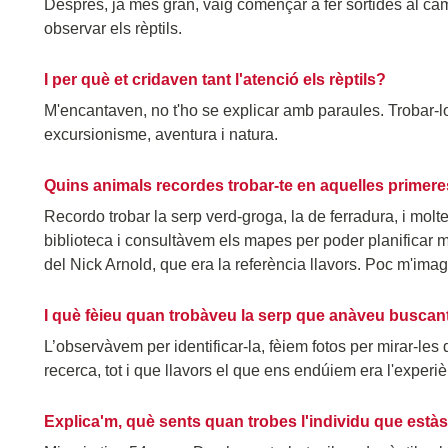
Després, ja més gran, vaig començar a fer sortides al ca
observar els rèptils.
I per què et cridaven tant l'atenció els rèptils?
M'encantaven, no t'ho se explicar amb paraules. Trobar-los, 
excursionisme, aventura i natura.
Quins animals recordes trobar-te en aquelles primere
Recordo trobar la serp verd-groga, la de ferradura, i molt
biblioteca i consultàvem els mapes per poder planificar mo
del Nick Arnold, que era la referència llavors. Poc m'imag
I què fèieu quan trobàveu la serp que anàveu buscan
L’observàvem per identificar-la, fèiem fotos per mirar-le
recerca, tot i que llavors el que ens endúiem era l'experiè
Explica'm, què sents quan trobes l'individu que està