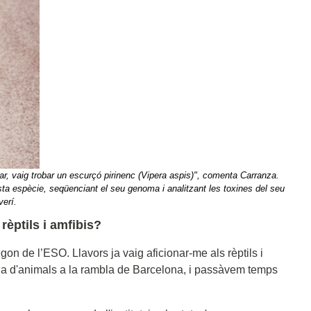
ar, vaig trobar un escurçó pirinenc (Vipera aspis)", comenta Carranza.
ta espècie, seqüenciant el seu genoma i analitzant les toxines del seu
verí.
rèptils i amfibis?
gon de l’ESO. Llavors ja vaig aficionar-me als rèptils i
ada d'animals a la rambla de Barcelona, i passàvem temps