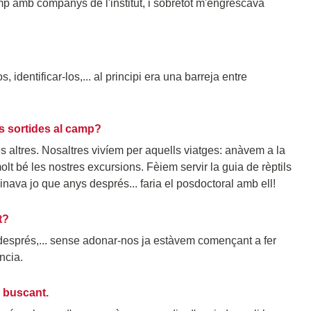
mp amb companys de l'institut, i sobretot m'engrescava
identificar-los,... al principi era una barreja entre
s sortides al camp?
es altres. Nosaltres vivíem per aquells viatges: anàvem a la
lt bé les nostres excursions. Fèiem servir la guia de rèptils
inava jo que anys després... faria el posdoctoral amb ell!
t?
s després,... sense adonar-nos ja estàvem començant a fer
ncia.
s buscant.