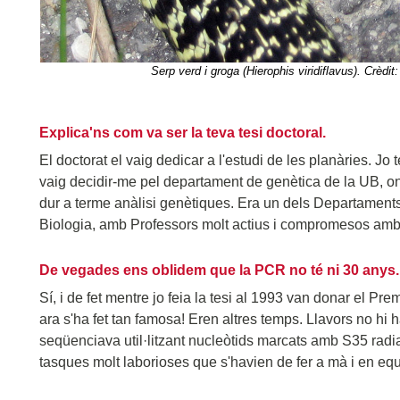
Serp verd i groga (Hierophis viridiflavus). Crèd
Explica'ns com va ser la teva tesi doctoral.
El doctorat el vaig dedicar a l'estudi de les planàries. Jo
vaig decidir-me pel departament de genètica de la UB, o
dur a terme anàlisi genètiques. Era un dels Departaments 
Biologia, amb Professors molt actius i compromesos amb l
De vegades ens oblidem que la PCR no té ni 30 anys.
Sí, i de fet mentre jo feia la tesi al 1993 van donar el P
ara s'ha fet tan famosa! Eren altres temps. Llavors no h
seqüenciava util·litzant nucleòtids marcats amb S35 radi
tasques molt laborioses que s'havien de fer a mà i en equ