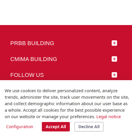
PRBB BUILDING
CMIMA BUILDING
FOLLOW US
We use cookies to deliver personalized content, analyze
trends, administer the site, track user movements on the site,
and collect demographic information about our user base as
© Universitat Pompeu Fabra
a whole. Accept all cookies for the best possible experience
Barcelona
on our website or manage your preferences.
Legal notice
T.(+34) 93 542 20 00
Configuration
Accept All
Decline All