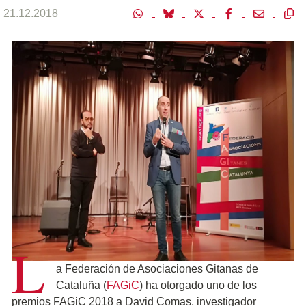
21.12.2018
L
a Federación de Asociaciones Gitanas de
Cataluña (
FAGiC
) ha otorgado uno de los
premios FAGiC 2018 a David Comas, investigador