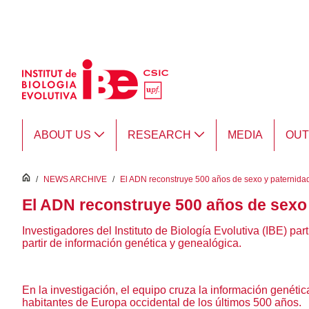
Skip to Main Content
ABOUT US
RESEARCH
MEDIA
OU
inici
/
NEWS ARCHIVE
/
El ADN reconstruye 500 años de sexo y paternidad
El ADN reconstruye 500 años de sexo 
Investigadores del Instituto de Biología Evolutiva (IBE) pa
partir de información genética y genealógica.
En la investigación, el equipo cruza la información genét
habitantes de Europa occidental de los últimos 500 años.