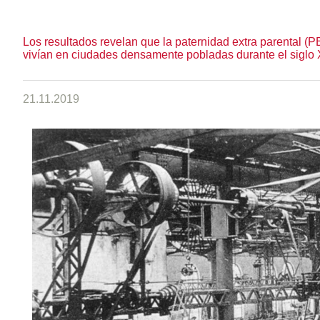
Los resultados revelan que la paternidad extra parental 
vivían en ciudades densamente pobladas durante el siglo 
21.11.2019