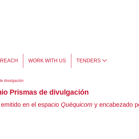
TREACH
WORK WITH US
TENDERS
de divulgación
mio Prismas de divulgación
" emitido en el espacio
Quèquicom
y encabezado po