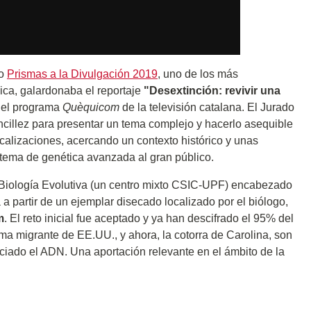
io
Prismas a la Divulgación 2019
, uno de los más
ica, galardonaba el reportaje
"Desextinción: revivir una
n el programa
Quèquicom
de la televisión catalana. El Jurado
sencillez para presentar un tema complejo y hacerlo asequible
calizaciones, acercando un contexto histórico y unas
tema de genética avanzada al gran público.
de Biología Evolutiva (un centro mixto CSIC-UPF) encabezado
a a partir de un ejemplar disecado localizado por el biólogo,
m
. El reto inicial fue aceptado y ya han descifrado el 95% del
a migrante de EE.UU., y ahora, la cotorra de Carolina, son
ciado el ADN. Una aportación relevante en el ámbito de la