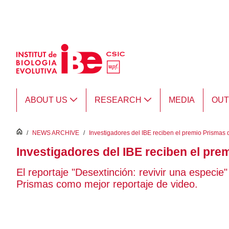
Skip to Main Content
ABOUT US
RESEARCH
MEDIA
OU
inici
/
NEWS ARCHIVE
/
Investigadores del IBE reciben el premio Prismas 
Investigadores del IBE reciben el pre
El reportaje "Desextinción: revivir una especie
Prismas como mejor reportaje de video.