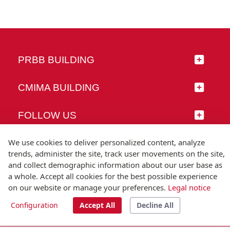
PRBB BUILDING
CMIMA BUILDING
FOLLOW US
We use cookies to deliver personalized content, analyze
trends, administer the site, track user movements on the site,
and collect demographic information about our user base as
© Universitat Pompeu Fabra
a whole. Accept all cookies for the best possible experience
Barcelona
on our website or manage your preferences.
Legal notice
T.(+34) 93 542 20 00
Configuration
Accept All
Decline All
Legal notice
Accessibility
Technical note