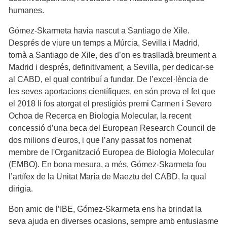
humanes.
Gómez-Skarmeta havia nascut a Santiago de Xile.
Després de viure un temps a Múrcia, Sevilla i Madrid,
tornà a Santiago de Xile, des d’on es traslladà breument a
Madrid i després, definitivament, a Sevilla, per dedicar-se
al CABD, el qual contribuí a fundar. De l’excel·lència de
les seves aportacions científiques, en són prova el fet que
el 2018 li fos atorgat el prestigiós premi Carmen i Severo
Ochoa de Recerca en Biologia Molecular, la recent
concessió d’una beca del European Research Council de
dos milions d'euros, i que l’any passat fos nomenat
membre de l'Organització Europea de Biologia Molecular
(EMBO). En bona mesura, a més, Gómez-Skarmeta fou
l’artífex de la Unitat María de Maeztu del CABD, la qual
dirigia.
Bon amic de l’IBE, Gómez-Skarmeta ens ha brindat la
seva ajuda en diverses ocasions, sempre amb entusiasme