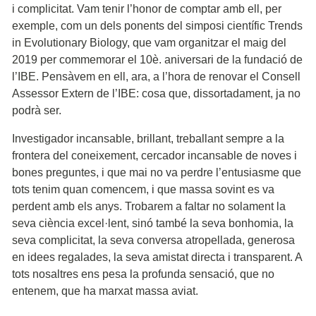
i complicitat. Vam tenir l’honor de comptar amb ell, per
exemple, com un dels ponents del simposi científic Trends
in Evolutionary Biology, que vam organitzar el maig del
2019 per commemorar el 10è. aniversari de la fundació de
l’IBE. Pensàvem en ell, ara, a l’hora de renovar el Consell
Assessor Extern de l’IBE: cosa que, dissortadament, ja no
podrà ser.
Investigador incansable, brillant, treballant sempre a la
frontera del coneixement, cercador incansable de noves i
bones preguntes, i que mai no va perdre l’entusiasme que
tots tenim quan comencem, i que massa sovint es va
perdent amb els anys. Trobarem a faltar no solament la
seva ciència excel·lent, sinó també la seva bonhomia, la
seva complicitat, la seva conversa atropellada, generosa
en idees regalades, la seva amistat directa i transparent. A
tots nosaltres ens pesa la profunda sensació, que no
entenem, que ha marxat massa aviat.