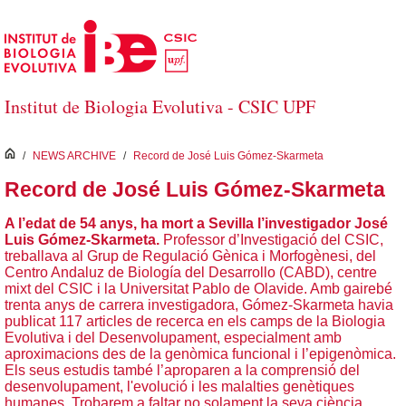
Skip to Main Content
Institut de Biologia Evolutiva - CSIC UPF
inici
/
NEWS ARCHIVE
/
Record de José Luis Gómez-Skarmeta
Record de José Luis Gómez-Skarmeta
A l’edat de 54 anys, ha mort a Sevilla l’investigador José
Luis Gómez-Skarmeta.
Professor d’Investigació del CSIC,
treballava al Grup de Regulació Gènica i Morfogènesi, del
Centro Andaluz de Biología del Desarrollo (CABD), centre
mixt del CSIC i la Universitat Pablo de Olavide. Amb gairebé
trenta anys de carrera investigadora, Gómez-Skarmeta havia
publicat 117 articles de recerca en els camps de la Biologia
Evolutiva i del Desenvolupament, especialment amb
aproximacions des de la genòmica funcional i l’epigenòmica.
Els seus estudis també l’aproparen a la comprensió del
desenvolupament, l'evolució i les malalties genètiques
humanes. Trobarem a faltar no solament la seva ciència