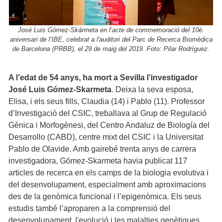
José Luis Gómez-Skármeta en l’acte de commemoració del 10è.
aniversari de l’IBE, celebrat a l'auditori del Parc de Recerca Biomèdica
de Barcelona (PRBB), el 29 de maig del 2019. Foto: Pilar Rodríguez.
A l’edat de 54 anys, ha mort a Sevilla l’investigador
José Luis Gómez-Skarmeta
. Deixa la seva esposa,
Elisa, i els seus fills, Claudia (14) i Pablo (11). Professor
d’Investigació del CSIC, treballava al Grup de Regulació
Gènica i Morfogènesi, del Centro Andaluz de Biología del
Desarrollo (CABD), centre mixt del CSIC i la Universitat
Pablo de Olavide. Amb gairebé trenta anys de carrera
investigadora, Gómez-Skarmeta havia publicat 117
articles de recerca en els camps de la biologia evolutiva i
del desenvolupament, especialment amb aproximacions
des de la genòmica funcional i l’epigenòmica. Els seus
estudis també l’aproparen a la comprensió del
desenvolupament, l'evolució i les malalties genètiques