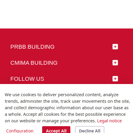
PRBB BUILDING
CMIMA BUILDING
FOLLOW US
We use cookies to deliver personalized content, analyze
trends, administer the site, track user movements on the site,
and collect demographic information about our user base as
© Universitat Pompeu Fabra
a whole. Accept all cookies for the best possible experience
Barcelona
on our website or manage your preferences.
Legal notice
T.(+34) 93 542 20 00
Configuration
Accept All
Decline All