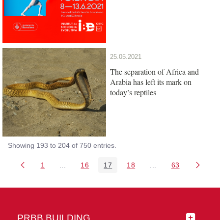
25.05.2021
The separation of Africa and
Arabia has left its mark on
today’s reptiles
Showing 193 to 204 of 750 entries.
1
...
16
17
18
...
63
Page
Intermediate Pages Use TAB to navigate.
Page
Page
Page
Intermediate Pages 
Page
PRBB BUILDING