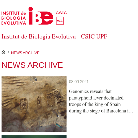
Skip to Main Content
Institut de Biologia Evolutiva - CSIC UPF
inici
/
NEWS ARCHIVE
NEWS ARCHIVE
08.09.2021
Genomics reveals that
paratyphoid fever decimated
troops of the king of Spain
during the siege of Barcelona in
1652