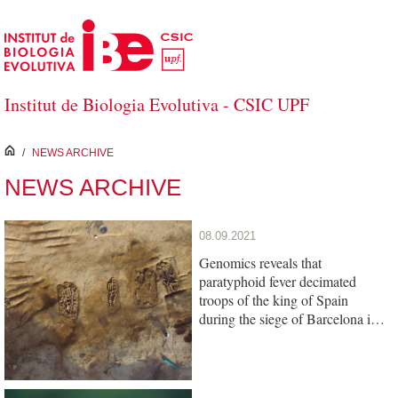
Skip to Main Content
Institut de Biologia Evolutiva - CSIC UPF
inici
/
NEWS ARCHIVE
NEWS ARCHIVE
08.09.2021
Genomics reveals that
paratyphoid fever decimated
troops of the king of Spain
during the siege of Barcelona in
1652