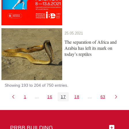
25.05.2021
The separation of Africa and
Arabia has left its mark on
today’s reptiles
Showing 193 to 204 of 750 entries.
1
...
16
17
18
...
63
Page
Intermediate Pages Use TAB to navigate.
Page
Page
Page
Intermediate Pages 
Page
PRBB BUILDING