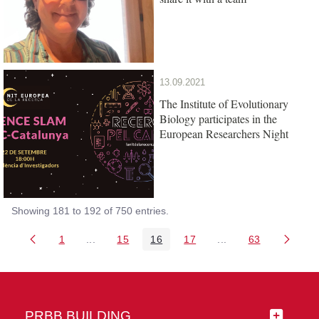
13.09.2021
The Institute of Evolutionary
Biology participates in the
European Researchers Night
Showing 181 to 192 of 750 entries.
1
...
15
16
17
...
63
Page
Intermediate Pages Use TAB to navigate.
Page
Page
Page
Intermediate Pages 
Page
PRBB BUILDING