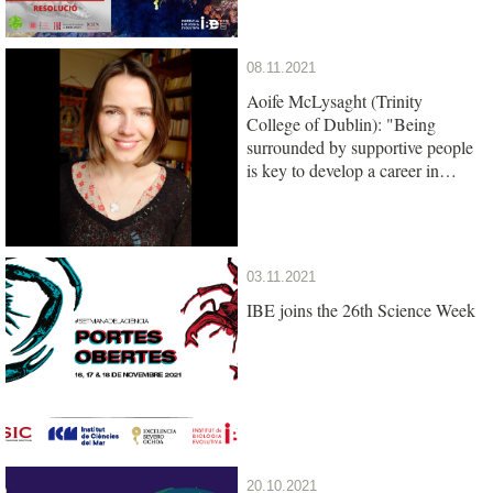
08.11.2021
Aoife McLysaght (Trinity
College of Dublin): "Being
surrounded by supportive people
is key to develop a career in
science"
03.11.2021
IBE joins the 26th Science Week
20.10.2021