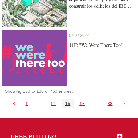
construir los edificios del IBE y
de la UPF en el Mercat del Peix
07.02.2022
11F: "We Were There Too"
Showing 169 to 180 of 750 entries.
1
...
14
15
16
...
63
Page
Intermediate Pages Use TAB to navigate.
Page
Page
Page
Intermediate Pages 
Page
PRBB BUILDING