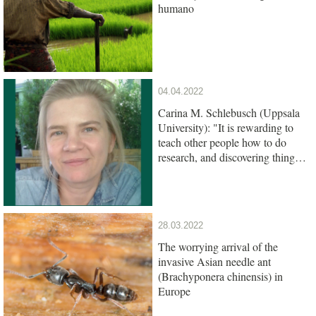
humano
04.04.2022
Carina M. Schlebusch (Uppsala
University): "It is rewarding to
teach other people how to do
research, and discovering things
together"
28.03.2022
The worrying arrival of the
invasive Asian needle ant
(Brachyponera chinensis) in
Europe