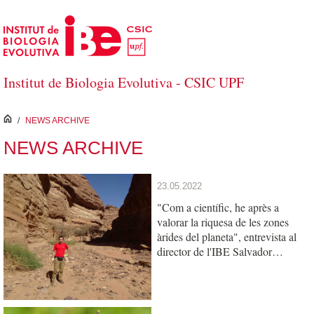
Skip to Main Content
Institut de Biologia Evolutiva - CSIC UPF
inici
/
NEWS ARCHIVE
NEWS ARCHIVE
23.05.2022
"Com a científic, he après a
valorar la riquesa de les zones
àrides del planeta", entrevista al
director de l'IBE Salvador
Carranza