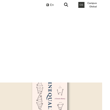
Campus
En
CG
Global