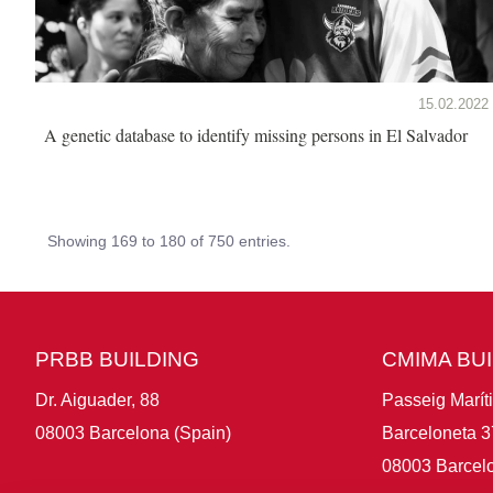
15.02.2022
A genetic database to identify missing persons in El Salvador
Showing 169 to 180 of 750 entries.
PRBB BUILDING
CMIMA BU
Dr. Aiguader, 88
Passeig Marít
08003 Barcelona (Spain)
Barceloneta 3
08003 Barcelo