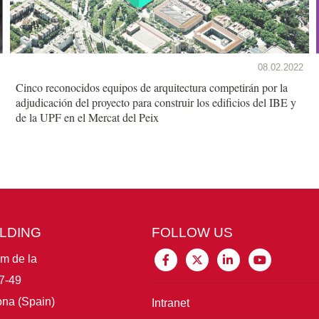
08.02.2022
Cinco reconocidos equipos de arquitectura competirán por la
adjudicación del proyecto para construir los edificios del IBE y
de la UPF en el Mercat del Peix
ILDING
FOLLOW US
im de la
7-49
na (Spain)
Intranet