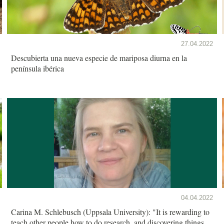
27.04.2022
Descubierta una nueva especie de mariposa diurna en la
península ibérica
04.04.2022
Carina M. Schlebusch (Uppsala University): "It is rewarding to
teach other people how to do research, and discovering things