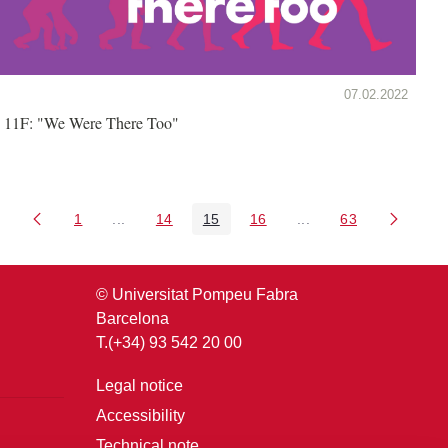
07.02.2022
11F: "We Were There Too"
1
...
14
15
16
...
63
Page
Intermediate Pages Use TAB to navigate.
Page
Page
Page
Intermediate Pages U
Page
© Universitat Pompeu Fabra
Barcelona
T.(+34) 93 542 20 00
Legal notice
Accessibility
Technical note