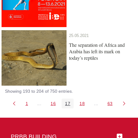
25.05.2021
The separation of Africa and
Arabia has left its mark on
today’s reptiles
Showing 193 to 204 of 750 entries.
1
...
16
17
18
...
63
Page
Intermediate Pages Use TAB to navigate.
Page
Page
Page
Intermediate Pages 
Page
PRBB BUILDING