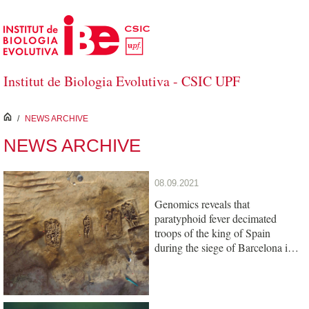
Skip to Main Content
Institut de Biologia Evolutiva - CSIC UPF
inici
/
NEWS ARCHIVE
NEWS ARCHIVE
08.09.2021
Genomics reveals that
paratyphoid fever decimated
troops of the king of Spain
during the siege of Barcelona in
1652