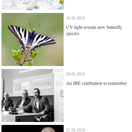
26.06.2019
UV light reveals new butterfly
species
29.05.2019
An IBE celebration to remember
21.05.2019