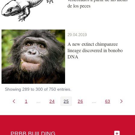
de los peces
29.04.2019
A new extinct chimpanzee
lineage discovered in bonobo
DNA
Showing 289 to 300 of 750 entries.
1
...
24
25
26
...
63
Page
Intermediate Pages Use TAB to navigate.
Page
Page
Page
Intermediate Pages 
Page
PRBB BUILDING