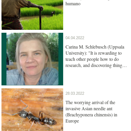
humano
04.04.2022
Carina M. Schlebusch (Uppsala
University): "It is rewarding to
teach other people how to do
research, and discovering things
together"
28.03.2022
The worrying arrival of the
invasive Asian needle ant
(Brachyponera chinensis) in
Europe