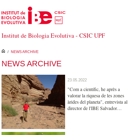
Skip to Main Content
Institut de Biologia Evolutiva - CSIC UPF
inici
/
NEWS ARCHIVE
NEWS ARCHIVE
23.05.2022
"Com a científic, he après a
valorar la riquesa de les zones
àrides del planeta", entrevista al
director de l'IBE Salvador
Carranza