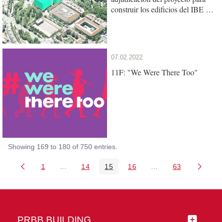
construir los edificios del IBE y
de la UPF en el Mercat del Peix
07.02.2022
11F: "We Were There Too"
Showing 169 to 180 of 750 entries.
1
...
14
15
16
...
63
Page
Intermediate Pages Use TAB to navigate.
Page
Page
Page
Intermediate Pages 
Page
PRBB BUILDING