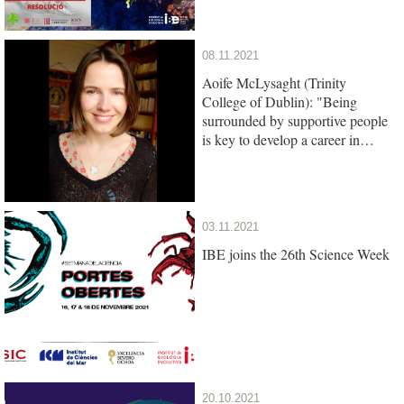
08.11.2021
Aoife McLysaght (Trinity
College of Dublin): "Being
surrounded by supportive people
is key to develop a career in
science"
03.11.2021
IBE joins the 26th Science Week
20.10.2021