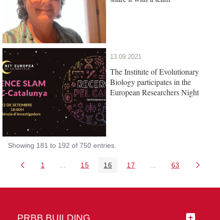
13.09.2021
The Institute of Evolutionary
Biology participates in the
European Researchers Night
Showing 181 to 192 of 750 entries.
1
...
15
16
17
...
63
Page
Intermediate Pages Use TAB to navigate.
Page
Page
Page
Intermediate Pages 
Page
PRBB BUILDING