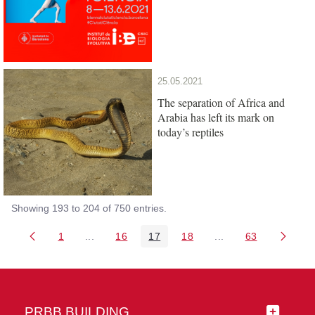
25.05.2021
The separation of Africa and
Arabia has left its mark on
today’s reptiles
Showing 193 to 204 of 750 entries.
1
...
16
17
18
...
63
Page
Intermediate Pages Use TAB to navigate.
Page
Page
Page
Intermediate Pages 
Page
PRBB BUILDING