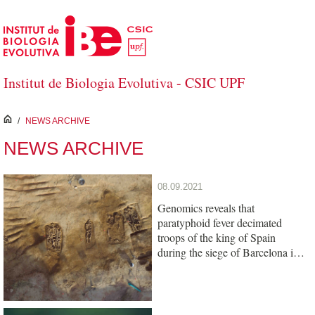
Skip to Main Content
Institut de Biologia Evolutiva - CSIC UPF
inici
/
NEWS ARCHIVE
NEWS ARCHIVE
08.09.2021
Genomics reveals that
paratyphoid fever decimated
troops of the king of Spain
during the siege of Barcelona in
1652