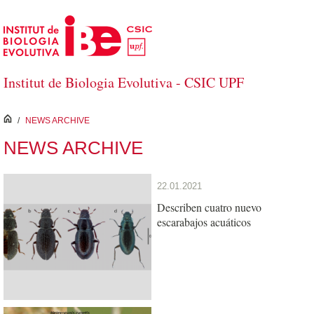
Skip to Main Content
Institut de Biologia Evolutiva - CSIC UPF
inici
/
NEWS ARCHIVE
NEWS ARCHIVE
22.01.2021
Describen cuatro nuevo
escarabajos acuáticos