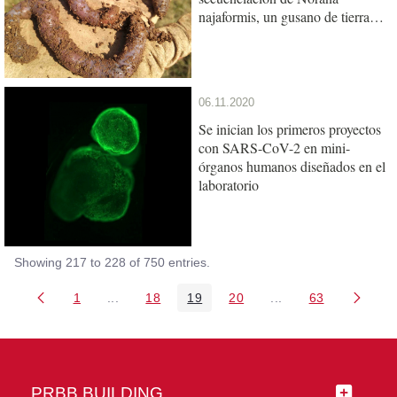
najaformis, un gusano de tierra
gigante catalán
06.11.2020
Se inician los primeros proyectos
con SARS-CoV-2 en mini-
órganos humanos diseñados en el
laboratorio
Showing 217 to 228 of 750 entries.
1
...
18
19
20
...
63
Page
Intermediate Pages Use TAB to navigate.
Page
Page
Page
Intermediate Pages 
Page
PRBB BUILDING