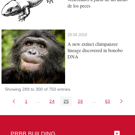
de los peces
29.04.2019
A new extinct chimpanzee
lineage discovered in bonobo
DNA
Showing 289 to 300 of 750 entries.
1
...
24
25
26
...
63
Page
Intermediate Pages Use TAB to navigate.
Page
Page
Page
Intermediate Pages 
Page
PRBB BUILDING