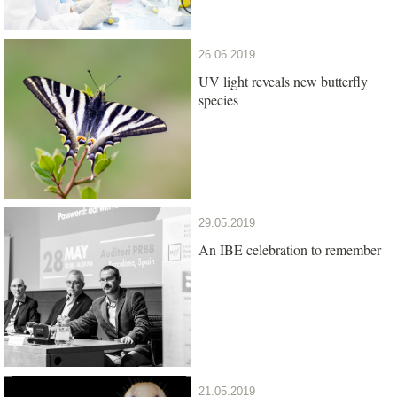
26.06.2019
UV light reveals new butterfly
species
29.05.2019
An IBE celebration to remember
21.05.2019