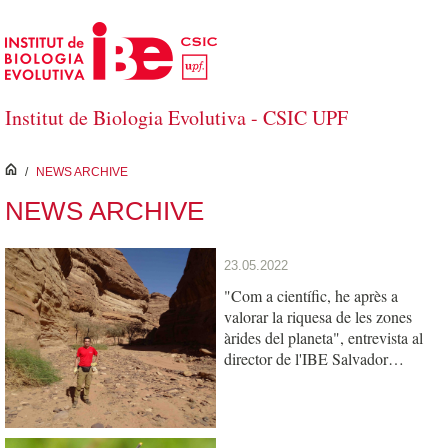
Skip to Main Content
Institut de Biologia Evolutiva - CSIC UPF
inici
/
NEWS ARCHIVE
NEWS ARCHIVE
23.05.2022
"Com a científic, he après a
valorar la riquesa de les zones
àrides del planeta", entrevista al
director de l'IBE Salvador
Carranza