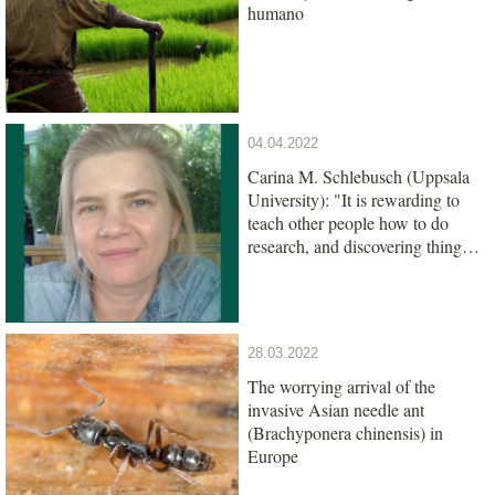
humano
04.04.2022
Carina M. Schlebusch (Uppsala
University): "It is rewarding to
teach other people how to do
research, and discovering things
together"
28.03.2022
The worrying arrival of the
invasive Asian needle ant
(Brachyponera chinensis) in
Europe