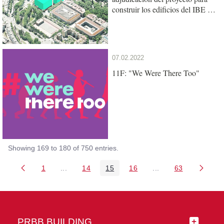
construir los edificios del IBE y
de la UPF en el Mercat del Peix
07.02.2022
11F: "We Were There Too"
Showing 169 to 180 of 750 entries.
1
...
14
15
16
...
63
Page
Intermediate Pages Use TAB to navigate.
Page
Page
Page
Intermediate Pages 
Page
PRBB BUILDING