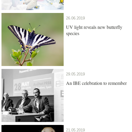
26.06.2019
UV light reveals new butterfly
species
29.05.2019
An IBE celebration to remember
21.05.2019