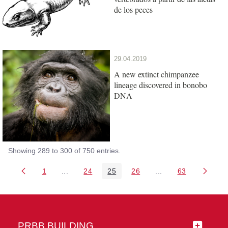
de los peces
29.04.2019
A new extinct chimpanzee
lineage discovered in bonobo
DNA
Showing 289 to 300 of 750 entries.
1
...
24
25
26
...
63
Page
Intermediate Pages Use TAB to navigate.
Page
Page
Page
Intermediate Pages 
Page
PRBB BUILDING