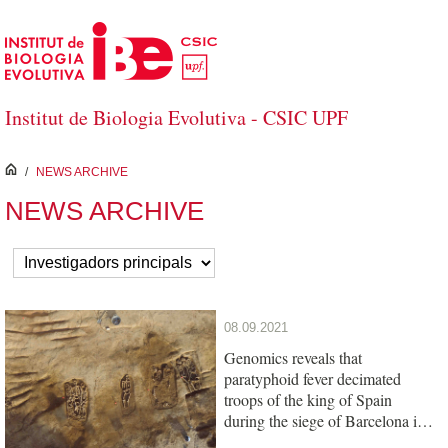
Skip to Main Content
Institut de Biologia Evolutiva - CSIC UPF
inici
/
NEWS ARCHIVE
NEWS ARCHIVE
08.09.2021
Genomics reveals that
paratyphoid fever decimated
troops of the king of Spain
during the siege of Barcelona in
1652