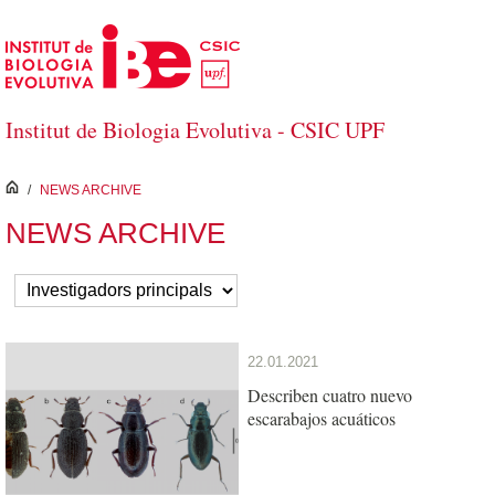
Skip to Main Content
Institut de Biologia Evolutiva - CSIC UPF
inici
/
NEWS ARCHIVE
NEWS ARCHIVE
22.01.2021
Describen cuatro nuevo
escarabajos acuáticos