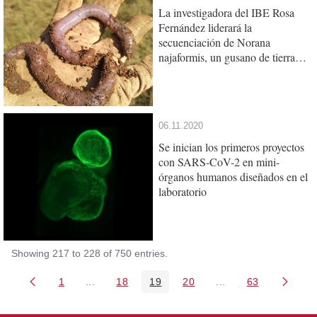
La investigadora del IBE Rosa
Fernández liderará la
secuenciación de Norana
najaformis, un gusano de tierra
gigante catalán
06.11.2020
Se inician los primeros proyectos
con SARS-CoV-2 en mini-
órganos humanos diseñados en el
laboratorio
Showing 217 to 228 of 750 entries.
1
...
18
19
20
...
63
Page
Intermediate Pages Use TAB to navigate.
Page
Page
Page
Intermediate Pages 
Page