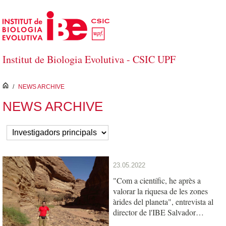
Skip to Main Content
Institut de Biologia Evolutiva - CSIC UPF
inici
/
NEWS ARCHIVE
NEWS ARCHIVE
23.05.2022
"Com a científic, he après a
valorar la riquesa de les zones
àrides del planeta", entrevista al
director de l'IBE Salvador
Carranza