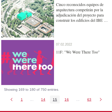
Cinco reconocidos equipos de
arquitectura competirán por la
adjudicación del proyecto para
construir los edificios del IBE y
de la UPF en el Mercat del Peix
07.02.2022
11F: "We Were There Too"
Showing 169 to 180 of 750 entries.
1
...
14
15
16
...
63
Page
Intermediate Pages Use TAB to navigate.
Page
Page
Page
Intermediate Pages 
Page