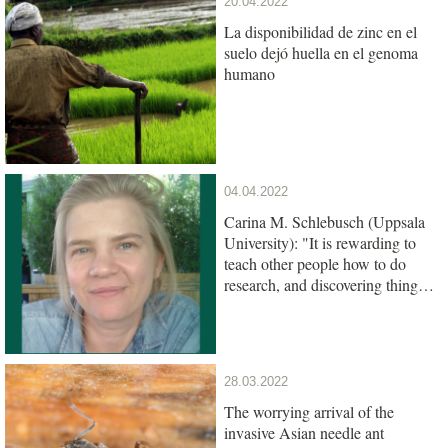
20.04.2022
La disponibilidad de zinc en el
suelo dejó huella en el genoma
humano
04.04.2022
Carina M. Schlebusch (Uppsala
University): "It is rewarding to
teach other people how to do
research, and discovering things
together"
28.03.2022
The worrying arrival of the
invasive Asian needle ant