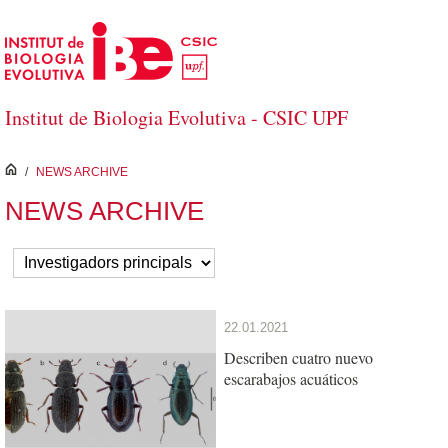
Skip to Main Content
Institut de Biologia Evolutiva - CSIC UPF
inici
/
NEWS ARCHIVE
NEWS ARCHIVE
22.01.2021
Describen cuatro nuevo
escarabajos acuáticos