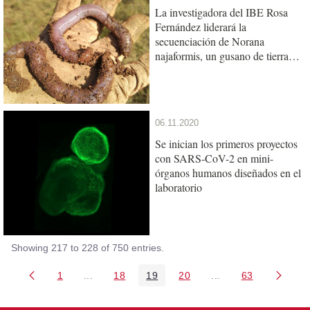
La investigadora del IBE Rosa
Fernández liderará la
secuenciación de Norana
najaformis, un gusano de tierra
gigante catalán
06.11.2020
Se inician los primeros proyectos
con SARS-CoV-2 en mini-
órganos humanos diseñados en el
laboratorio
Showing 217 to 228 of 750 entries.
1
...
18
19
20
...
63
Page
Intermediate Pages Use TAB to navigate.
Page
Page
Page
Intermediate Pages 
Page