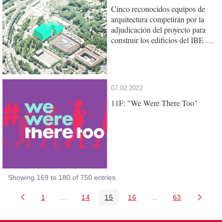
Cinco reconocidos equipos de
arquitectura competirán por la
adjudicación del proyecto para
construir los edificios del IBE y
de la UPF en el Mercat del Peix
07.02.2022
11F: "We Were There Too"
Showing 169 to 180 of 750 entries.
1
...
14
15
16
...
63
Page
Intermediate Pages Use TAB to navigate.
Page
Page
Page
Intermediate Pages 
Page