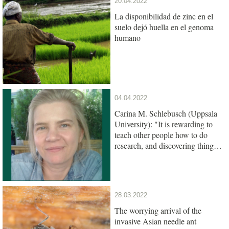
20.04.2022
La disponibilidad de zinc en el
suelo dejó huella en el genoma
humano
04.04.2022
Carina M. Schlebusch (Uppsala
University): "It is rewarding to
teach other people how to do
research, and discovering things
together"
28.03.2022
The worrying arrival of the
invasive Asian needle ant