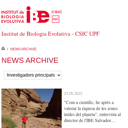
Skip to Main Content
Institut de Biologia Evolutiva - CSIC UPF
inici
/
NEWS ARCHIVE
NEWS ARCHIVE
23.05.2022
"Com a científic, he après a
valorar la riquesa de les zones
àrides del planeta", entrevista al
director de l'IBE Salvador
Carranza