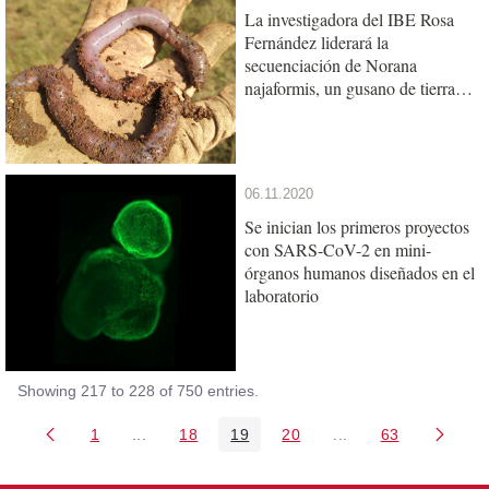
La investigadora del IBE Rosa
Fernández liderará la
secuenciación de Norana
najaformis, un gusano de tierra
gigante catalán
06.11.2020
Se inician los primeros proyectos
con SARS-CoV-2 en mini-
órganos humanos diseñados en el
laboratorio
Showing 217 to 228 of 750 entries.
1
...
18
19
20
...
63
Page
Intermediate Pages Use TAB to navigate.
Page
Page
Page
Intermediate Pages 
Page