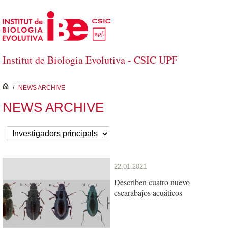
Skip to Main Content
Institut de Biologia Evolutiva - CSIC UPF
inici
/
NEWS ARCHIVE
NEWS ARCHIVE
22.01.2021
Describen cuatro nuevo
escarabajos acuáticos