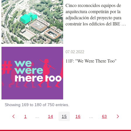
Cinco reconocidos equipos de
arquitectura competirán por la
adjudicación del proyecto para
construir los edificios del IBE y
de la UPF en el Mercat del Peix
07.02.2022
11F: "We Were There Too"
Showing 169 to 180 of 750 entries.
1
...
14
15
16
...
63
Page
Intermediate Pages Use TAB to navigate.
Page
Page
Page
Intermediate Pages 
Page