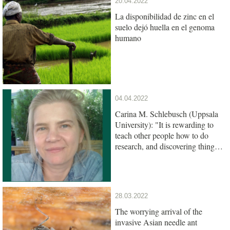
20.04.2022
La disponibilidad de zinc en el
suelo dejó huella en el genoma
humano
04.04.2022
Carina M. Schlebusch (Uppsala
University): "It is rewarding to
teach other people how to do
research, and discovering things
together"
28.03.2022
The worrying arrival of the
invasive Asian needle ant