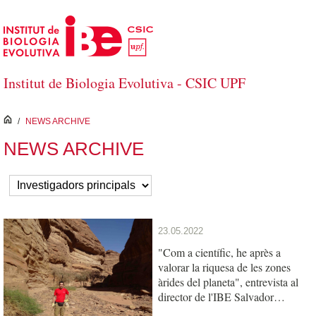
Skip to Main Content
Institut de Biologia Evolutiva - CSIC UPF
inici
/
NEWS ARCHIVE
NEWS ARCHIVE
23.05.2022
"Com a científic, he après a
valorar la riquesa de les zones
àrides del planeta", entrevista al
director de l'IBE Salvador
Carranza