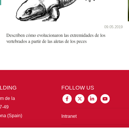
09.05.2019
Describen cómo evolucionaron las extremidades de los
vertebrados a partir de las aletas de los peces
ILDING
FOLLOW US
im de la
7-49
na (Spain)
Intranet