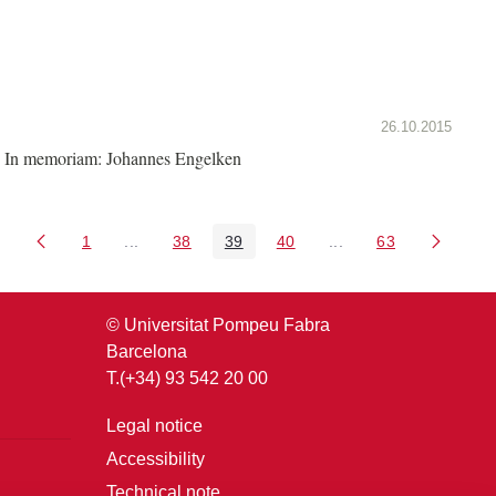
26.10.2015
In memoriam: Johannes Engelken
1
...
38
39
40
...
63
Page
Intermediate Pages Use TAB to navigate.
Page
Page
Page
Intermediate Pages U
Page
© Universitat Pompeu Fabra
Barcelona
T.(+34) 93 542 20 00
Legal notice
Accessibility
Technical note