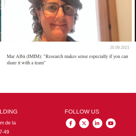
20.09.2021
Mar Albà (IMIM): "Research makes sense especially if you can
share it with a team"
ILDING
FOLLOW US
im de la
7-49