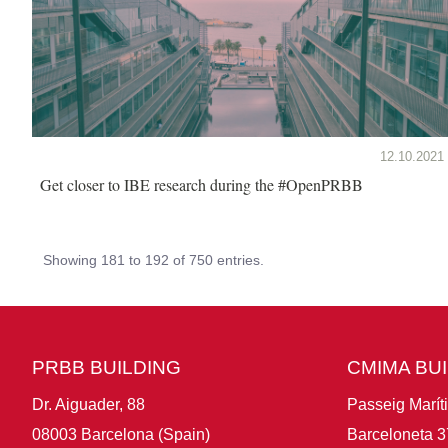
12.10.2021
Get closer to IBE research during the #OpenPRBB
Showing 181 to 192 of 750 entries.
PRBB BUILDING
CMIMA BU
Dr. Aiguader, 88
Passeig Marít
08003 Barcelona (Spain)
Barceloneta 3