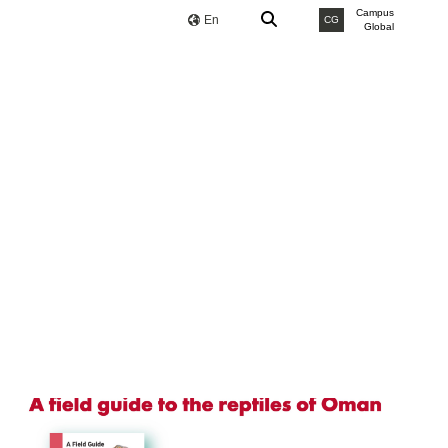
Campus
En
CG
Global